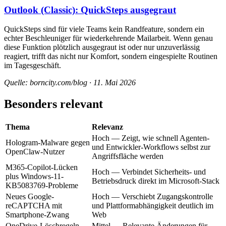
Outlook (Classic): QuickSteps ausgegraut
QuickSteps sind für viele Teams kein Randfeature, sondern ein
echter Beschleuniger für wiederkehrende Mailarbeit. Wenn genau
diese Funktion plötzlich ausgegraut ist oder nur unzuverlässig
reagiert, trifft das nicht nur Komfort, sondern eingespielte Routinen
im Tagesgeschäft.
Quelle: borncity.com/blog · 11. Mai 2026
Besonders relevant
Thema
Relevanz
Hoch — Zeigt, wie schnell Agenten-
Hologram-Malware gegen
und Entwickler-Workflows selbst zur
OpenClaw-Nutzer
Angriffsfläche werden
M365-Copilot-Lücken
Hoch — Verbindet Sicherheits- und
plus Windows-11-
Betriebsdruck direkt im Microsoft-Stack
KB5083769-Probleme
Neues Google-
Hoch — Verschiebt Zugangskontrolle
reCAPTCHA mit
und Plattformabhängigkeit deutlich im
Smartphone-Zwang
Web
OneDrive-Löschregeln
Mittel — Relevante Änderungen für