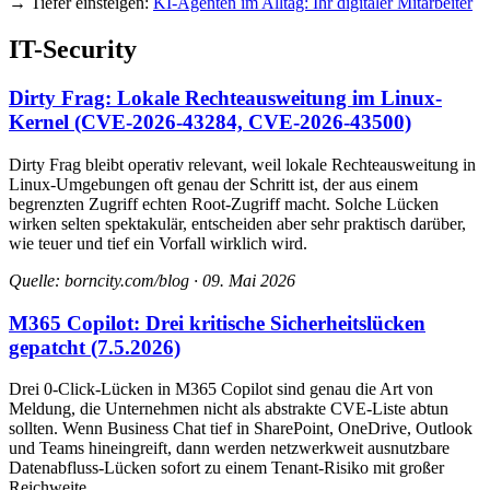
→ Tiefer einsteigen:
KI-Agenten im Alltag: Ihr digitaler Mitarbeiter
IT-Security
Dirty Frag: Lokale Rechteausweitung im Linux-
Kernel (CVE-2026-43284, CVE-2026-43500)
Dirty Frag bleibt operativ relevant, weil lokale Rechteausweitung in
Linux-Umgebungen oft genau der Schritt ist, der aus einem
begrenzten Zugriff echten Root-Zugriff macht. Solche Lücken
wirken selten spektakulär, entscheiden aber sehr praktisch darüber,
wie teuer und tief ein Vorfall wirklich wird.
Quelle: borncity.com/blog · 09. Mai 2026
M365 Copilot: Drei kritische Sicherheitslücken
gepatcht (7.5.2026)
Drei 0-Click-Lücken in M365 Copilot sind genau die Art von
Meldung, die Unternehmen nicht als abstrakte CVE-Liste abtun
sollten. Wenn Business Chat tief in SharePoint, OneDrive, Outlook
und Teams hineingreift, dann werden netzwerkweit ausnutzbare
Datenabfluss-Lücken sofort zu einem Tenant-Risiko mit großer
Reichweite.