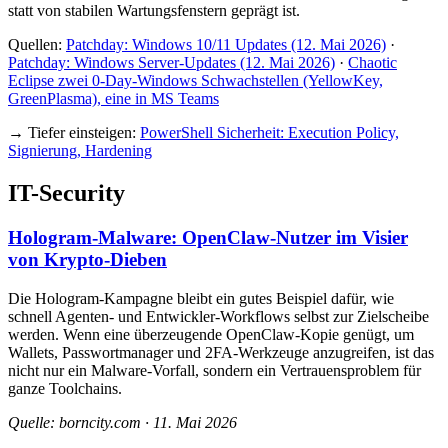
statt von stabilen Wartungsfenstern geprägt ist.
Quellen:
Patchday: Windows 10/11 Updates (12. Mai 2026)
·
Patchday: Windows Server-Updates (12. Mai 2026)
·
Chaotic
Eclipse zwei 0-Day-Windows Schwachstellen (YellowKey,
GreenPlasma), eine in MS Teams
→ Tiefer einsteigen:
PowerShell Sicherheit: Execution Policy,
Signierung, Hardening
IT-Security
Hologram-Malware: OpenClaw-Nutzer im Visier
von Krypto-Dieben
Die Hologram-Kampagne bleibt ein gutes Beispiel dafür, wie
schnell Agenten- und Entwickler-Workflows selbst zur Zielscheibe
werden. Wenn eine überzeugende OpenClaw-Kopie genügt, um
Wallets, Passwortmanager und 2FA-Werkzeuge anzugreifen, ist das
nicht nur ein Malware-Vorfall, sondern ein Vertrauensproblem für
ganze Toolchains.
Quelle: borncity.com · 11. Mai 2026