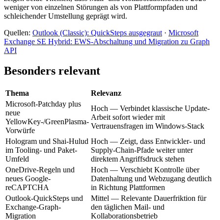
weniger von einzelnen Störungen als von Plattformpfaden und
schleichender Umstellung geprägt wird.
Quellen:
Outlook (Classic): QuickSteps ausgegraut
·
Microsoft
Exchange SE Hybrid: EWS-Abschaltung und Migration zu Graph
API
Besonders relevant
Thema
Relevanz
Microsoft-Patchday plus
Hoch — Verbindet klassische Update-
neue
Arbeit sofort wieder mit
YellowKey-/GreenPlasma-
Vertrauensfragen im Windows-Stack
Vorwürfe
Hologram und Shai-Hulud
Hoch — Zeigt, dass Entwickler- und
im Tooling- und Paket-
Supply-Chain-Pfade weiter unter
Umfeld
direktem Angriffsdruck stehen
OneDrive-Regeln und
Hoch — Verschiebt Kontrolle über
neues Google-
Datenhaltung und Webzugang deutlich
reCAPTCHA
in Richtung Plattformen
Outlook-QuickSteps und
Mittel — Relevante Dauerfriktion für
Exchange-Graph-
den täglichen Mail- und
Migration
Kollaborationsbetrieb